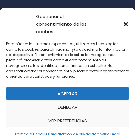
Gestionar el
consentimiento de las
cookies
Para ofrecer las mejores experiencias, utilizamos tecnologías
como las cookies para almacenar y/o acceder a la información
del dispositivo. El consentimiento de estas tecnologías nos
Acepto las condiciones de uso (LOPD)
permitirá procesar datos como el comportamiento de
navegación o las identificaciones únicas en este sitio. No
consentir o retirar el consentimiento, puede afectar negativamente
a ciertas características y funciones.
ACEPTAR
DENEGAR
VER PREFERENCIAS
Política de cookies
Declaración de privacidad
Aviso Legal