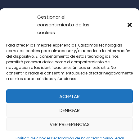
Gestionar el
consentimiento de las
cookies
Para ofrecer las mejores experiencias, utilizamos tecnologías
como las cookies para almacenar y/o acceder a la información
del dispositivo. El consentimiento de estas tecnologías nos
Acepto las condiciones de uso (LOPD)
permitirá procesar datos como el comportamiento de
navegación o las identificaciones únicas en este sitio. No
consentir o retirar el consentimiento, puede afectar negativamente
a ciertas características y funciones.
ACEPTAR
DENEGAR
VER PREFERENCIAS
Política de cookies
Declaración de privacidad
Aviso Legal