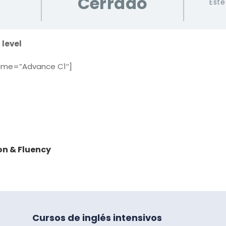
Cerrado
Este
 level
ame=”Advance C1″]
on & Fluency
Cursos de inglés intensivos