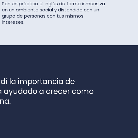
Pon en práctica el inglés de forma inmensiva
en un ambiente social y distendido con un
grupo de personas con tus mismos
intereses.
ndí la importancia de
ha ayudado a crecer como
na.