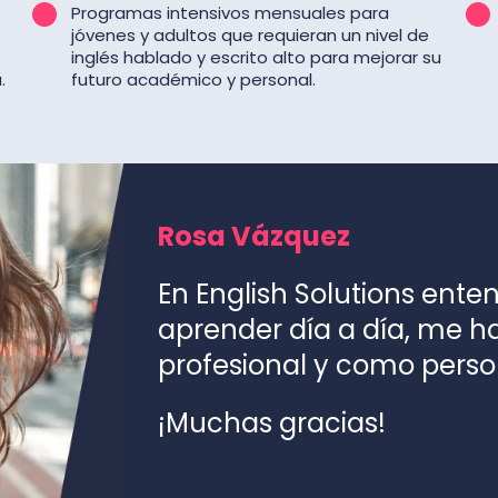
Programas intensivos mensuales para
jóvenes y adultos que requieran un nivel de
inglés hablado y escrito alto para mejorar su
.
futuro académico y personal.
Rosa Vázquez
En English Solutions ente
aprender día a día, me 
profesional y como perso
¡Muchas gracias!