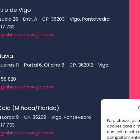
tro de Vigo
ela 26 - Entr. A - CP. 36203 - Vigo, Pontevedra
317 733
glishsolutionsvigo.com
Navia
eiras 11 - Portal 6, Oficina 8 - CP. 362012 - Vigo,
a
958 820
glishsolutionsvigo.com
oia (Miñoca/Florida)
 Lorca 9 - CP. 36209 - Vigo, Pontevedra
Para ofrecer las 
317 733
cookies para alm
consentimiento d
glishsolutionsvigo.com
comportamiento d