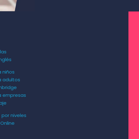
las
nglés
a niños
a adultos
mbridge
ra empresas
aje
s por niveles
 Online
s