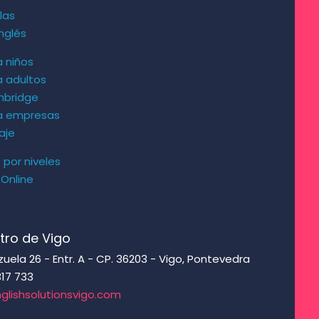
las
nglés
a niños
a adultos
mbridge
ra empresas
aje
s por niveles
 Online
s
tro de Vigo
ela 26 - Entr. A - CP. 36203 - Vigo, Pontevedra
317 733
glishsolutionsvigo.com