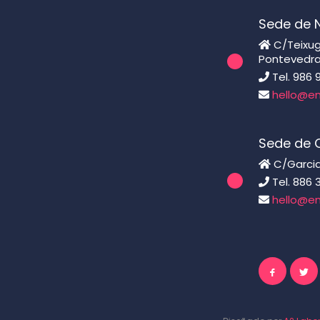
Sede de 
C/Teixugu
Pontevedr
Tel. 986 
hello@en
Sede de C
C/Garcia
Tel. 886 
hello@en