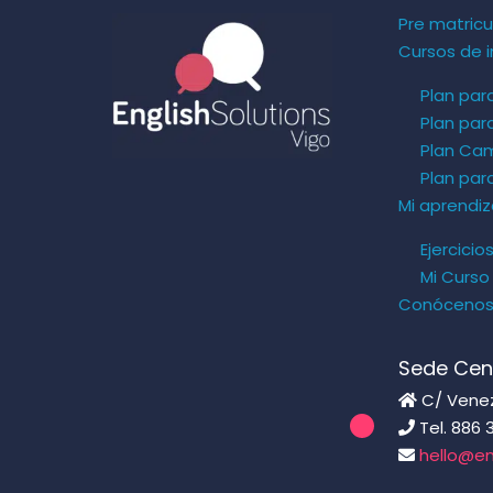
Pre matricu
Cursos de i
Plan par
Plan par
Plan Ca
Plan pa
Mi aprendiz
Ejercicio
Mi Curso
Conóceno
Sede Cen
C/ Venezu
Tel. 886 
hello@en