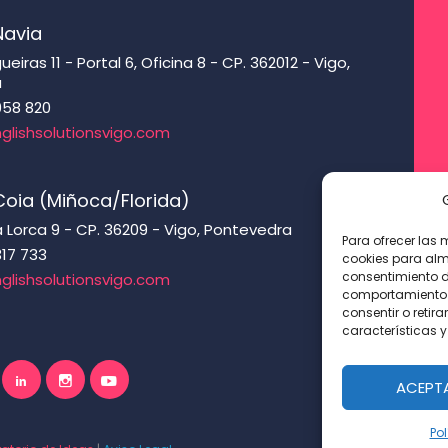
Navia
eiras 11 - Portal 6, Oficina 8 - CP. 362012 - Vigo,
a
958 820
glishsolutionsvigo.com
oia (Miñoca/Florida)
 Lorca 9 - CP. 36209 - Vigo, Pontevedra
Para ofrecer las 
317 733
cookies para alm
consentimiento d
glishsolutionsvigo.com
comportamiento d
consentir o retir
características y
ACEPT
Pol