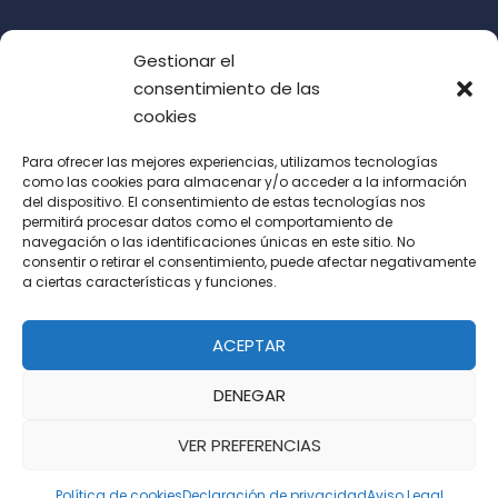
Gestionar el
consentimiento de las
cookies
Para ofrecer las mejores experiencias, utilizamos tecnologías
como las cookies para almacenar y/o acceder a la información
del dispositivo. El consentimiento de estas tecnologías nos
Acepto las condiciones de uso (LOPD)
permitirá procesar datos como el comportamiento de
navegación o las identificaciones únicas en este sitio. No
consentir o retirar el consentimiento, puede afectar negativamente
a ciertas características y funciones.
ACEPTAR
DENEGAR
VER PREFERENCIAS
Política de cookies
Declaración de privacidad
Aviso Legal