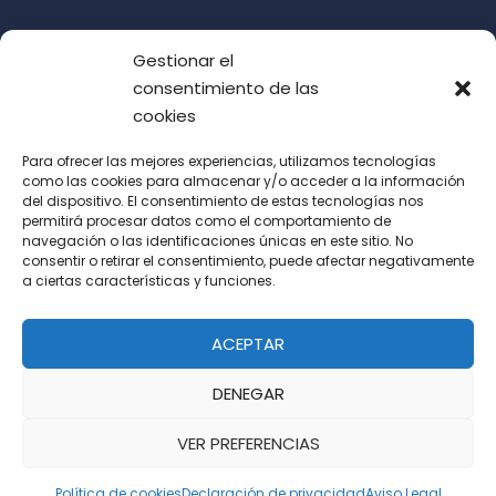
Gestionar el
consentimiento de las
cookies
Para ofrecer las mejores experiencias, utilizamos tecnologías
como las cookies para almacenar y/o acceder a la información
del dispositivo. El consentimiento de estas tecnologías nos
Acepto las condiciones de uso (LOPD)
permitirá procesar datos como el comportamiento de
navegación o las identificaciones únicas en este sitio. No
consentir o retirar el consentimiento, puede afectar negativamente
a ciertas características y funciones.
ACEPTAR
DENEGAR
VER PREFERENCIAS
Política de cookies
Declaración de privacidad
Aviso Legal