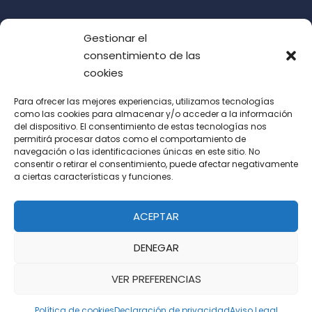
Gestionar el
consentimiento de las
cookies
Para ofrecer las mejores experiencias, utilizamos tecnologías
como las cookies para almacenar y/o acceder a la información
del dispositivo. El consentimiento de estas tecnologías nos
Acepto las condiciones de uso (LOPD)
permitirá procesar datos como el comportamiento de
navegación o las identificaciones únicas en este sitio. No
consentir o retirar el consentimiento, puede afectar negativamente
a ciertas características y funciones.
ACEPTAR
DENEGAR
VER PREFERENCIAS
Política de cookies
Declaración de privacidad
Aviso Legal