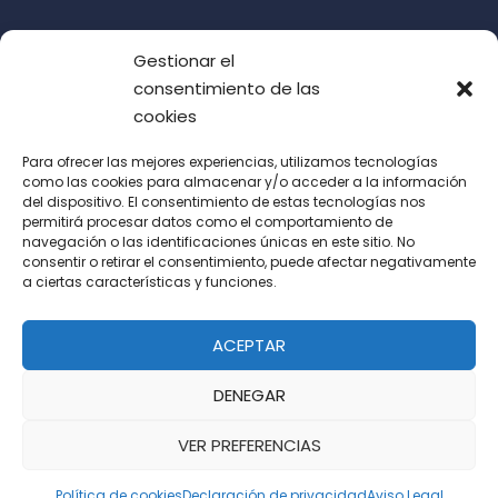
Gestionar el
consentimiento de las
cookies
Para ofrecer las mejores experiencias, utilizamos tecnologías
como las cookies para almacenar y/o acceder a la información
del dispositivo. El consentimiento de estas tecnologías nos
Acepto las condiciones de uso (LOPD)
permitirá procesar datos como el comportamiento de
navegación o las identificaciones únicas en este sitio. No
consentir o retirar el consentimiento, puede afectar negativamente
a ciertas características y funciones.
ACEPTAR
DENEGAR
VER PREFERENCIAS
Política de cookies
Declaración de privacidad
Aviso Legal