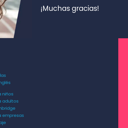
¡Muchas gracias!
las
nglés
a niños
a adultos
mbridge
ra empresas
aje