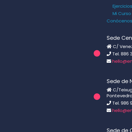
Ejercicio
Mi Curso
Conóceno
Sede Cen
C/ Venezu
Tel. 886 
hello@en
Sede de 
C/Teixugu
Pontevedr
Tel. 986 
hello@en
Sede de C