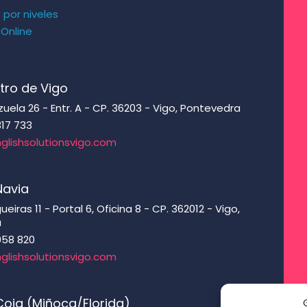
s por niveles
 Online
s
tro de Vigo
ela 26 - Entr. A - CP. 36203 - Vigo, Pontevedra
317 733
glishsolutionsvigo.com
Navia
eiras 11 - Portal 6, Oficina 8 - CP. 362012 - Vigo,
a
958 820
glishsolutionsvigo.com
oia (Miñoca/Florida)