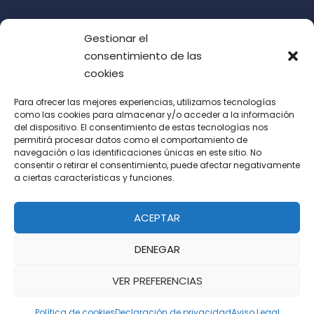
Gestionar el
consentimiento de las
cookies
Para ofrecer las mejores experiencias, utilizamos tecnologías
como las cookies para almacenar y/o acceder a la información
del dispositivo. El consentimiento de estas tecnologías nos
Acepto las condiciones de uso (LOPD)
permitirá procesar datos como el comportamiento de
navegación o las identificaciones únicas en este sitio. No
consentir o retirar el consentimiento, puede afectar negativamente
a ciertas características y funciones.
ACEPTAR
DENEGAR
VER PREFERENCIAS
Política de cookies
Declaración de privacidad
Aviso Legal