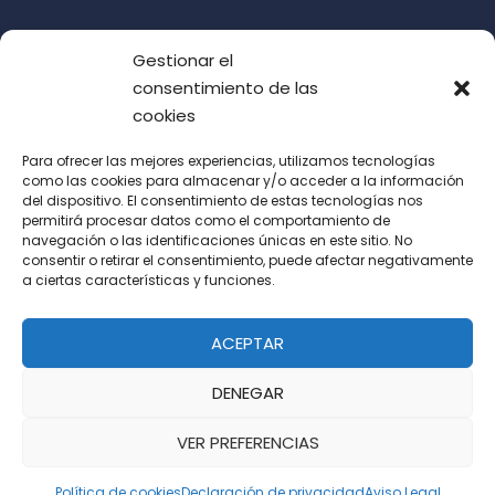
Gestionar el
consentimiento de las
cookies
Para ofrecer las mejores experiencias, utilizamos tecnologías
como las cookies para almacenar y/o acceder a la información
del dispositivo. El consentimiento de estas tecnologías nos
Acepto las condiciones de uso (LOPD)
permitirá procesar datos como el comportamiento de
navegación o las identificaciones únicas en este sitio. No
consentir o retirar el consentimiento, puede afectar negativamente
a ciertas características y funciones.
ACEPTAR
DENEGAR
VER PREFERENCIAS
Política de cookies
Declaración de privacidad
Aviso Legal