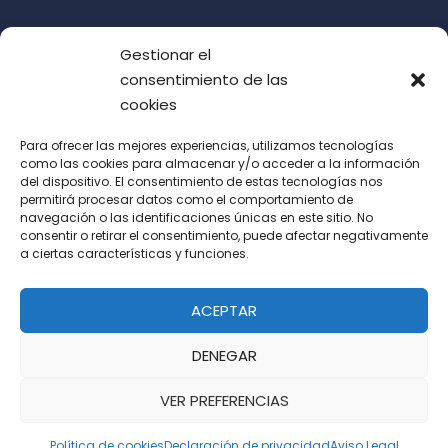
Gestionar el
consentimiento de las
cookies
Para ofrecer las mejores experiencias, utilizamos tecnologías
como las cookies para almacenar y/o acceder a la información
del dispositivo. El consentimiento de estas tecnologías nos
Acepto las condiciones de uso (LOPD)
permitirá procesar datos como el comportamiento de
navegación o las identificaciones únicas en este sitio. No
consentir o retirar el consentimiento, puede afectar negativamente
a ciertas características y funciones.
ACEPTAR
DENEGAR
VER PREFERENCIAS
Política de cookies
Declaración de privacidad
Aviso Legal