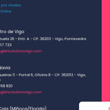
s por niveles
 Online
s
tro de Vigo
ela 26 - Entr. A - CP. 36203 - Vigo, Pontevedra
317 733
glishsolutionsvigo.com
Navia
eiras 11 - Portal 6, Oficina 8 - CP. 362012 - Vigo,
a
958 820
glishsolutionsvigo.com
oia (Miñoca/Florida)