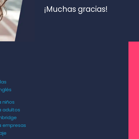
¡Muchas gracias!
las
nglés
a niños
a adultos
mbridge
ra empresas
aje