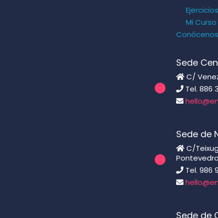
Ejercicio
Mi Curso
Conóceno
Sede Cen
C/ Venezu
Tel. 886 
hello@en
Sede de 
C/Teixugu
Pontevedr
Tel. 986 
hello@en
Sede de C