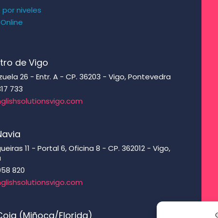
s por niveles
 Online
s
tro de Vigo
ela 26 - Entr. A - CP. 36203 - Vigo, Pontevedra
317 733
glishsolutionsvigo.com
Navia
eiras 11 - Portal 6, Oficina 8 - CP. 362012 - Vigo,
a
958 820
glishsolutionsvigo.com
oia (Miñoca/Florida)