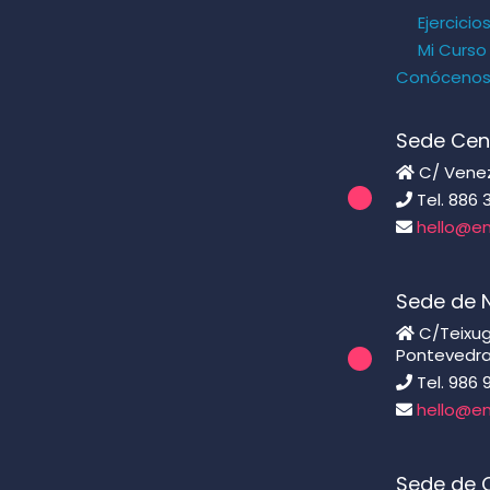
Ejercicio
Mi Curso
Conóceno
Sede Cen
C/ Venezu
Tel. 886 
hello@en
Sede de 
C/Teixugu
Pontevedr
Tel. 986 
hello@en
Sede de C