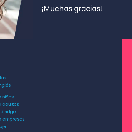
¡Muchas gracias!
las
nglés
a niños
a adultos
mbridge
ra empresas
aje