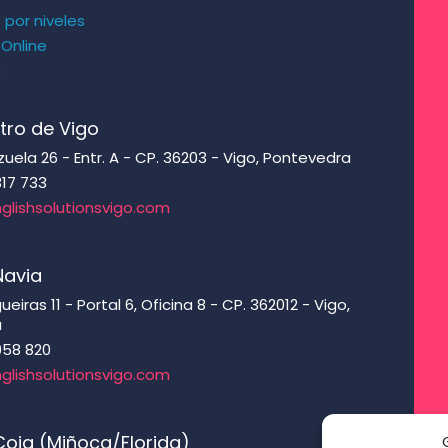
s por niveles
 Online
s
tro de Vigo
ela 26 - Entr. A - CP. 36203 - Vigo, Pontevedra
317 733
glishsolutionsvigo.com
Navia
eiras 11 - Portal 6, Oficina 8 - CP. 362012 - Vigo,
a
958 820
glishsolutionsvigo.com
oia (Miñoca/Florida)