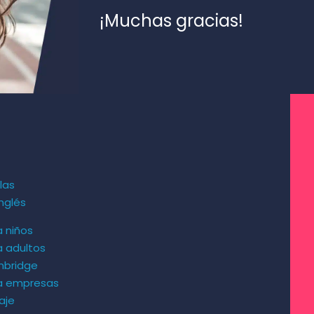
¡Muchas gracias!
las
nglés
a niños
a adultos
mbridge
ra empresas
aje