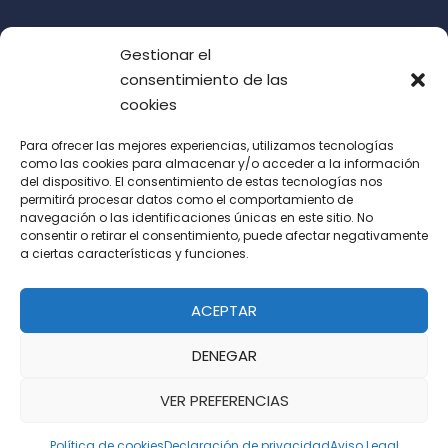
Gestionar el
consentimiento de las
cookies
Para ofrecer las mejores experiencias, utilizamos tecnologías
como las cookies para almacenar y/o acceder a la información
del dispositivo. El consentimiento de estas tecnologías nos
Acepto las condiciones de uso (LOPD)
permitirá procesar datos como el comportamiento de
navegación o las identificaciones únicas en este sitio. No
consentir o retirar el consentimiento, puede afectar negativamente
a ciertas características y funciones.
ACEPTAR
DENEGAR
VER PREFERENCIAS
Política de cookies
Declaración de privacidad
Aviso Legal