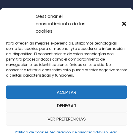
Gestionar el
consentimiento de las
cookies
Para ofrecer las mejores experiencias, utilizamos tecnologías
como las cookies para almacenar y/o acceder a la información
del dispositivo. El consentimiento de estas tecnologías nos
Acepto las condiciones de uso (LOPD)
permitirá procesar datos como el comportamiento de
navegación o las identificaciones únicas en este sitio. No
consentir o retirar el consentimiento, puede afectar negativamente
a ciertas características y funciones.
ACEPTAR
DENEGAR
VER PREFERENCIAS
Política de cookies
Declaración de privacidad
Aviso Legal