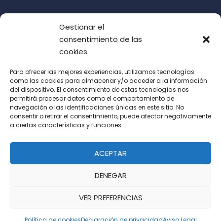
Gestionar el
consentimiento de las
cookies
Para ofrecer las mejores experiencias, utilizamos tecnologías
como las cookies para almacenar y/o acceder a la información
del dispositivo. El consentimiento de estas tecnologías nos
Acepto las condiciones de uso (LOPD)
permitirá procesar datos como el comportamiento de
navegación o las identificaciones únicas en este sitio. No
consentir o retirar el consentimiento, puede afectar negativamente
a ciertas características y funciones.
ACEPTAR
DENEGAR
VER PREFERENCIAS
Política de cookies
Declaración de privacidad
Aviso Legal