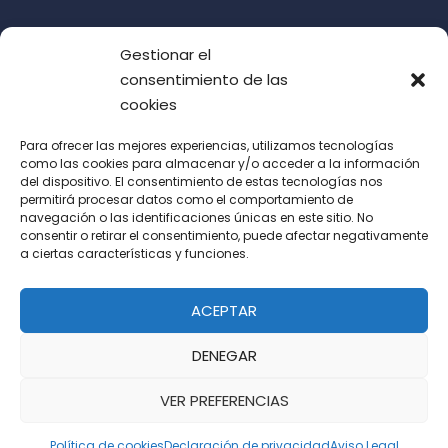
Gestionar el
consentimiento de las
cookies
Para ofrecer las mejores experiencias, utilizamos tecnologías
como las cookies para almacenar y/o acceder a la información
del dispositivo. El consentimiento de estas tecnologías nos
Acepto las condiciones de uso (LOPD)
permitirá procesar datos como el comportamiento de
navegación o las identificaciones únicas en este sitio. No
consentir o retirar el consentimiento, puede afectar negativamente
a ciertas características y funciones.
ACEPTAR
DENEGAR
VER PREFERENCIAS
Política de cookies
Declaración de privacidad
Aviso Legal