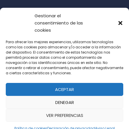
Gestionar el
consentimiento de las
cookies
Para ofrecer las mejores experiencias, utilizamos tecnologías
como las cookies para almacenar y/o acceder a la información
del dispositivo. El consentimiento de estas tecnologías nos
Acepto las condiciones de uso (LOPD)
permitirá procesar datos como el comportamiento de
navegación o las identificaciones únicas en este sitio. No
consentir o retirar el consentimiento, puede afectar negativamente
a ciertas características y funciones.
ACEPTAR
DENEGAR
VER PREFERENCIAS
Política de cookies
Declaración de privacidad
Aviso Legal