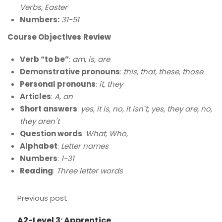
Verbs, Easter
Numbers:
31-51
Course Objectives
Review
Verb “to be”
:
am, is, are
Demonstrative pronouns
:
this, that, these, those
Personal pronouns
:
it
,
they
Articles
:
A, an
Short answers
:
yes, it is, no, it isn´t, yes, they are, no,
they aren´t
Question words
:
What, Who
,
Alphabet
:
Letter names
Numbers
:
1-31
Reading
:
Three letter words
Previous post
A2-Level 3: Apprentice