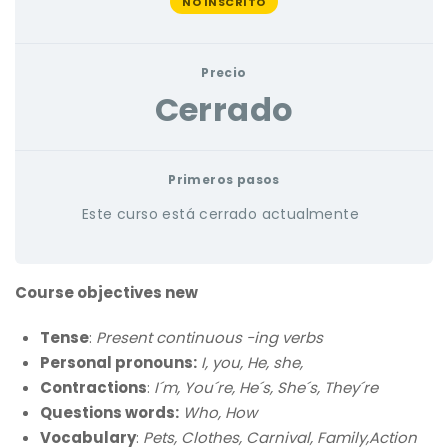
NO INSCRITO
Precio
Cerrado
Primeros pasos
Este curso está cerrado actualmente
Course objectives new
Tense
:
Present continuous -ing verbs
Personal pronouns:
I, you, He, she,
Contractions
:
I´m, You´re, He´s, She´s, They´re
Questions words:
Who, How
Vocabulary
:
Pets, Clothes, Carnival, Family,Action