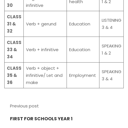
health
1 & 2
30
infinitive
CLASS
LISTENING
31 &
Verb + gerund
Education
3 & 4
32
CLASS
SPEAKING
33 &
Verb + infinitive
Education
1 & 2
34
CLASS
Verb + object +
SPEAKING
35 &
infinitive/ Let and
Employment
3 & 4
36
make
Previous post
FIRST FOR SCHOOLS YEAR 1