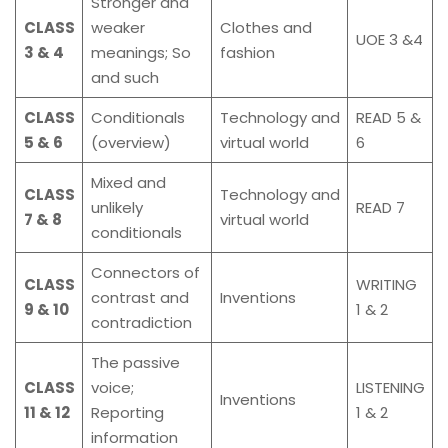
Stronger and
CLASS
weaker
Clothes and
UOE 3 &4
3 & 4
meanings; So
fashion
and such
CLASS
Conditionals
Technology and
READ 5 &
5 & 6
(overview)
virtual world
6
Mixed and
CLASS
Technology and
unlikely
READ 7
7 & 8
virtual world
conditionals
Connectors of
CLASS
WRITING
contrast and
Inventions
9 & 10
1 & 2
contradiction
The passive
CLASS
voice;
LISTENING
Inventions
11 & 12
Reporting
1 & 2
information