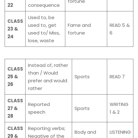
fortune
22
consequence
Used to, be
CLASS
used to, get
Fame and
READ 5 &
23 &
used to/ Miss,
fortune
6
24
lose, waste
Instead of, rather
CLASS
than / Would
25 &
Sports
READ 7
prefer and would
26
rather
CLASS
Reported
WRITING
27 &
Sports
speech
1 & 2
28
CLASS
Reporting verbs;
Body and
LISTENING
29 &
Negative of the