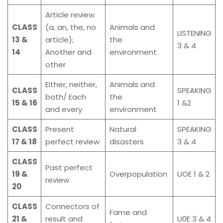
Article review
CLASS
(a, an, the, no
Animals and
LISTENING
13 &
article);
the
3 & 4
14
Another and
environment
other
Either, neither,
Animals and
CLASS
SPEAKING
both/ Each
the
15 & 16
1 &2
and every
environment
CLASS
Present
Natural
SPEAKING
17 & 18
perfect review
disasters
3 & 4
CLASS
Past perfect
19 &
Overpopulation
UOE 1 & 2
review
20
CLASS
Connectors of
Fame and
21 &
result and
U0E 3 & 4