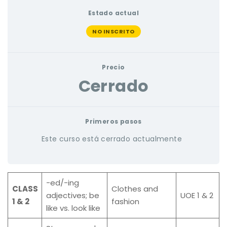
Estado actual
NO INSCRITO
Precio
Cerrado
Primeros pasos
Este curso está cerrado actualmente
-ed/-ing
CLASS
Clothes and
adjectives; be
UOE 1 & 2
1 & 2
fashion
like vs. look like