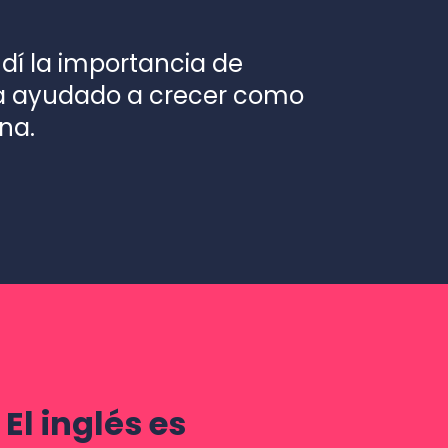
ndí la importancia de
ha ayudado a crecer como
na.
El inglés es