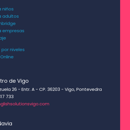
a niños
a adultos
mbridge
ra empresas
aje
s por niveles
 Online
s
tro de Vigo
ela 26 - Entr. A - CP. 36203 - Vigo, Pontevedra
317 733
glishsolutionsvigo.com
Navia