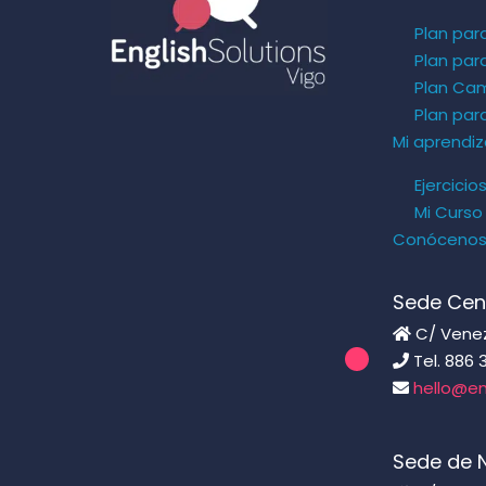
Plan par
Plan par
Plan Ca
Plan pa
Mi aprendiz
Ejercicio
Mi Curso
Conóceno
Sede Cen
C/ Venezu
Tel. 886 
hello@en
Sede de 