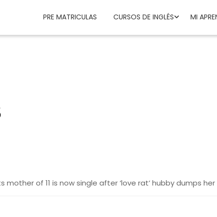
PRE MATRICULAS
CURSOS DE INGLÉS
MI APRE
S
s mother of 11 is now single after ‘love rat’ hubby dumps her 