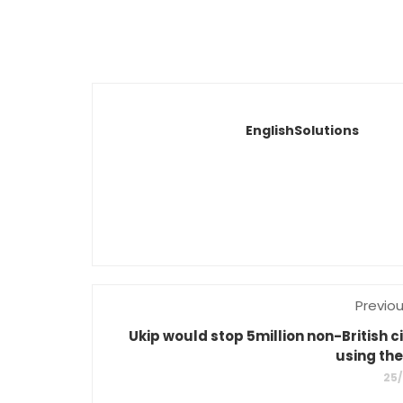
EnglishSolutions
Previo
Ukip would stop 5million non-British c
using the
25/