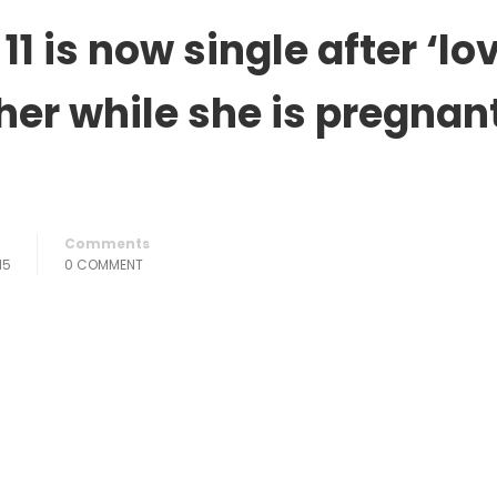
11 is now single after ‘lo
er while she is pregnan
Comments
15
0 COMMENT