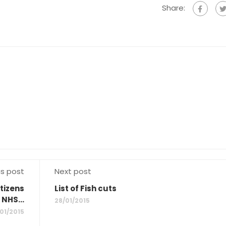
Share:
us post
Next post
itizens
List of Fish cuts
 NHS...
28/01/2015
01/2015