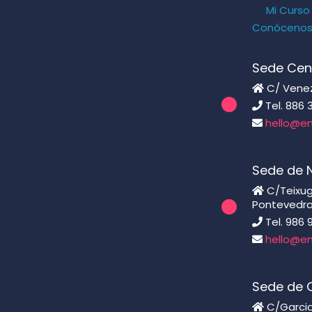
Mi Curso
Conóceno
Sede Cen
C/ Venezu
Tel. 886 
hello@en
Sede de 
C/Teixugu
Pontevedr
Tel. 986 
hello@en
Sede de C
C/Garcia