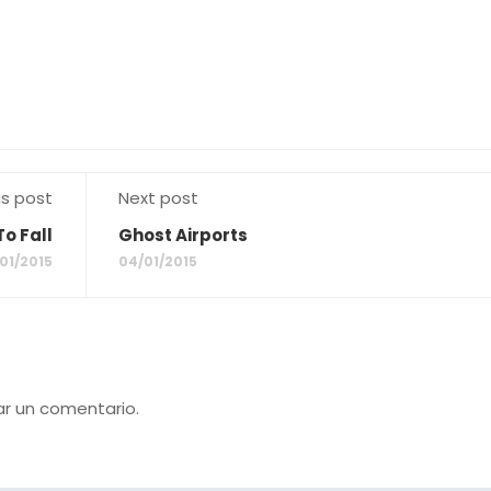
us post
Next post
To Fall
Ghost Airports
01/2015
04/01/2015
ar un comentario.