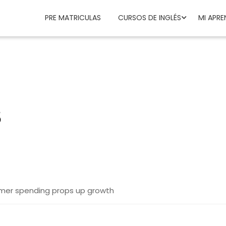
PRE MATRICULAS
CURSOS DE INGLÉS
MI APRE
S
er spending props up growth