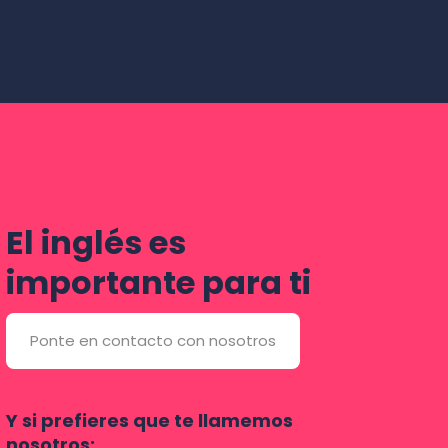
El inglés es
importante para ti
Ponte en contacto con nosotros
Y si prefieres que te llamemos
nosotros: