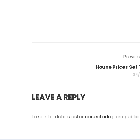
Previo
House Prices Set 
04/
LEAVE A REPLY
Lo siento, debes estar
conectado
para public