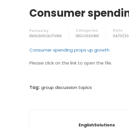
Consumer spendin
Categories
Date
Posted by
ENGLISHSOLUTIONS
DISCUSSIONS
04/01/20
Consumer spending props up growth
Please click on the link to open the file.
Tag:
group discussion topics
EnglishSolutions