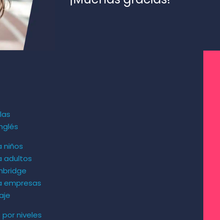
las
nglés
a niños
a adultos
mbridge
ra empresas
aje
s por niveles