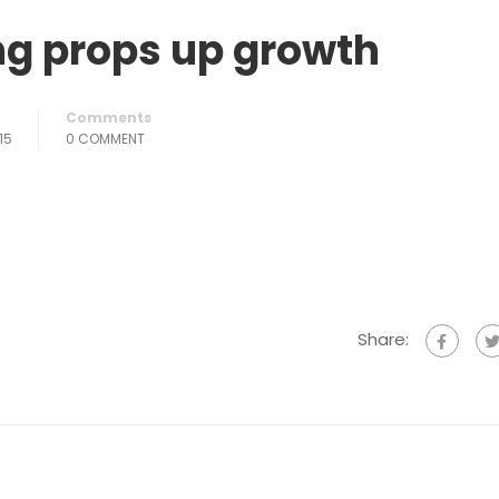
g props up growth
Comments
15
0 COMMENT
Share: