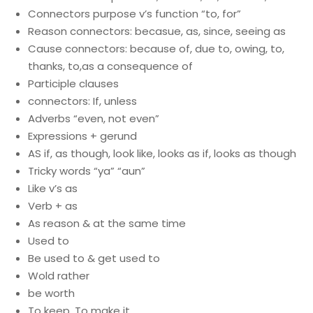
Connectors purpose v’s function “to, for”
Reason connectors: becasue, as, since, seeing as
Cause connectors: because of, due to, owing, to,
thanks, to,as a consequence of
Participle clauses
connectors: If, unless
Adverbs “even, not even”
Expressions + gerund
AS if, as though, look like, looks as if, looks as though
Tricky words “ya” “aun”
Like v’s as
Verb + as
As reason & at the same time
Used to
Be used to & get used to
Wold rather
be worth
To keep, To make it