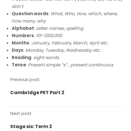
don´t
Question words
:
What, Who
,
How
,
which
,
where
,
how many
,
why
Alphabet
:
Letter names
,
spelling
Numbers
:
101-1000,000
Months
:
January, February, March, April etc.
Days
:
Monday, Tuesday, Wednesday etc.
Reading
:
sight words
,
Tense
:
Present simple “s”
,
present continuous
Previous post
Cambridge PET Part 2
Next post
Stage six: Term 2