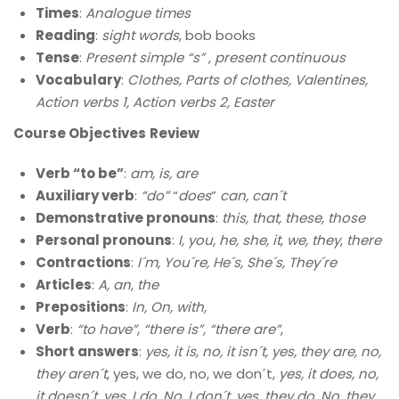
Times
:
Analogue times
Reading
:
sight words
, bob books
Tense
:
Present simple “s”
,
present continuous
Vocabulary
:
Clothes, Parts of clothes, Valentines,
Action verbs 1, Action verbs 2, Easter
Course Objectives
Review
Verb “to be”
:
am, is, are
Auxiliary verb
:
“do”
“
does
”
can, can´t
Demonstrative pronouns
:
this, that, these, those
Personal pronouns
:
I, you, he, she, it
,
we,
they
,
there
Contractions
:
I´m, You´re, He´s, She´s, They´re
Articles
:
A, an
,
the
Prepositions
:
In, On, with,
Verb
:
“to have”
,
“there is”, “there are”
,
Short answers
:
yes, it is, no, it isn´t, yes, they are, no,
they aren´t
, yes, we do, no, we don´t,
yes, it does, no,
it doesn´t
,
yes, I do, No, I don´t
,
yes, they do, No, they