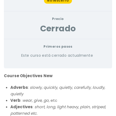
NO INSCRITO
Precio
Cerrado
Primeros pasos
Este curso está cerrado actualmente
Course Objectives
New
Adverbs
:
slowly, quickly, quietly
,
carefully, loudly,
quietly
Verb
:
wear
,
give, go,
etc
Adjectives
:
short, long, light heavy, plain, striped,
patterned etc.