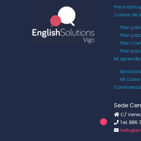
Pre matricu
Cursos de i
Plan par
Plan par
Plan Ca
Plan pa
Mi aprendiz
Ejercicio
Mi Curso
Conóceno
Sede Cen
C/ Venezu
Tel. 886 
hello@en