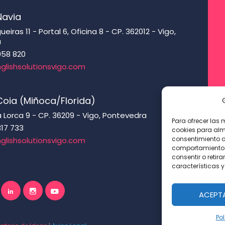
Navia
eiras 11 - Portal 6, Oficina 8 - CP. 362012 - Vigo,
a
958 820
glishsolutionsvigo.com
oia (Miñoca/Florida)
 Lorca 9 - CP. 36209 - Vigo, Pontevedra
Para ofrecer las 
317 733
cookies para alm
consentimiento d
glishsolutionsvigo.com
comportamiento d
consentir o retir
características y
ACEPT
Pol