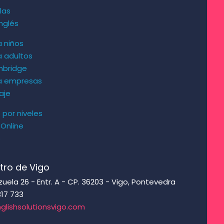
las
nglés
a niños
a adultos
mbridge
ra empresas
aje
s por niveles
 Online
s
tro de Vigo
ela 26 - Entr. A - CP. 36203 - Vigo, Pontevedra
317 733
glishsolutionsvigo.com