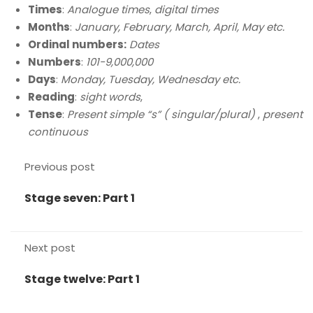
Times
:
Analogue times
,
digital times
Months
:
January, February, March, April, May etc.
Ordinal numbers:
Dates
Numbers
:
101-9,000,000
Days
:
Monday, Tuesday, Wednesday etc.
Reading
:
sight words
,
Tense
:
Present simple “s” ( singular/plural)
,
present
continuous
Previous post
Stage seven: Part 1
Next post
Stage twelve: Part 1