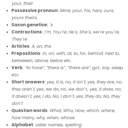
your, their
Possessive pronoun:
Mine, your, his, hers, ours,
yours theirs,
Saxon genetive:
`s
Contractions
:
I´m, You´re, He´s, She´s, we´re you´re,
They´re
Articles
:
A, an
,
the
Prepositions
:
In, on, with, at
,
to, for
,
behind, next to,
betweeen, above, below etc.
Verb
:
“to have”
,
“there is”, “there are”
, got,
say, sleep
,
etc
Short answers
:
yes, it is, no, it isn´t, yes, they are, no,
they aren´t
, yes, we do, no, we don´t,
yes, it does, no,
it doesn´t
,
yes, I do, No, I don´t
,
yes, they do, No, they
don´t
Question words
:
What, Who
,
How
,
which
,
where
,
how many
,
why
,
when
,
whose
Alphabet
:
Letter names
,
spelling