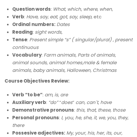
Question words
:
What
,
which
,
where
,
when
,
Verb
:
Have, say, eat, got
,
say, sleep
, etc
Ordinal numbers:
Dates
Reading
:
sight words
,
Tense
:
Present simple “s” ( singular/plural)
,
present
continuous
Vocabulary
:
Farm animals, Parts of animals,
animal sounds, animal homes,male & female
animals, baby animals, Halloween, Christmas
Course Objectives Review:
Verb “to be”
:
am, is, are
Auxiliary verb
:
“do”
“
does
”
can, can´t
,
have
Demonstrative pronouns
:
this, that, these, those
Personal pronouns
:
I, you, he, she, it
,
we, you
,
they
,
there
Possesive adjectives:
My, your, his, her, its, our,