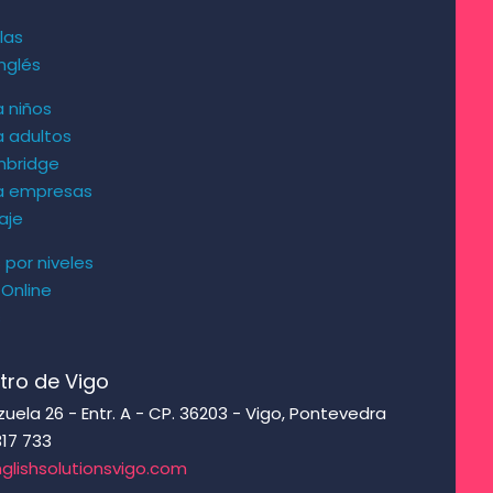
las
nglés
a niños
a adultos
mbridge
ra empresas
aje
s por niveles
 Online
s
tro de Vigo
ela 26 - Entr. A - CP. 36203 - Vigo, Pontevedra
317 733
glishsolutionsvigo.com