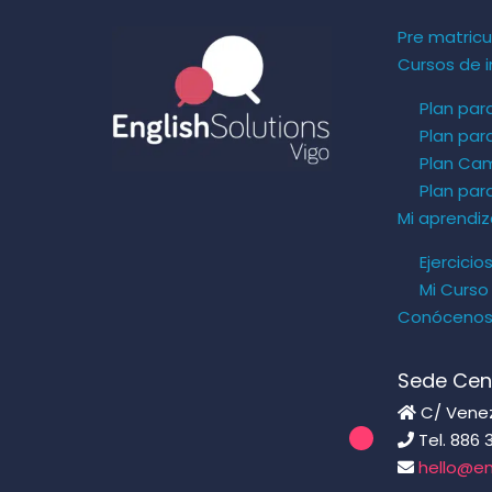
Pre matricu
Cursos de i
Plan par
Plan par
Plan Ca
Plan pa
Mi aprendiz
Ejercicio
Mi Curso
Conóceno
Sede Cen
C/ Venezu
Tel. 886 
hello@en