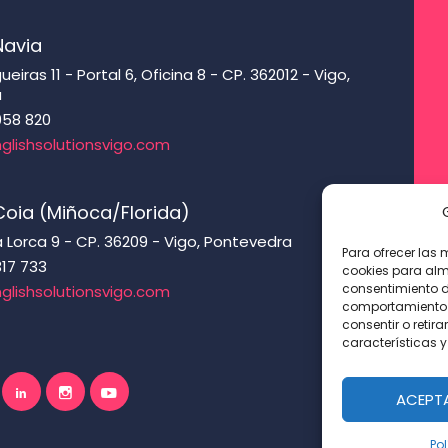
Navia
eiras 11 - Portal 6, Oficina 8 - CP. 362012 - Vigo,
a
958 820
glishsolutionsvigo.com
oia (Miñoca/Florida)
 Lorca 9 - CP. 36209 - Vigo, Pontevedra
Para ofrecer las 
317 733
cookies para alm
consentimiento d
glishsolutionsvigo.com
comportamiento d
consentir o retir
características y
ACEPT
Pol