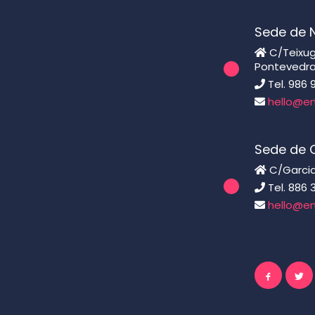
Sede de 
C/Teixugu
Pontevedr
Tel. 986 
hello@en
Sede de C
C/Garcia
Tel. 886 
hello@en