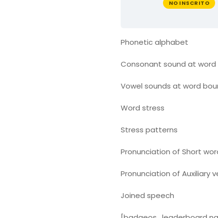
NO INSCRITO
Phonetic alphabet
Consonant sound at word 
Vowel sounds at word bou
Word stress
Stress patterns
Pronunciation of Short wor
Pronunciation of Auxiliary 
Joined speech
[badgeos_leaderboard nam