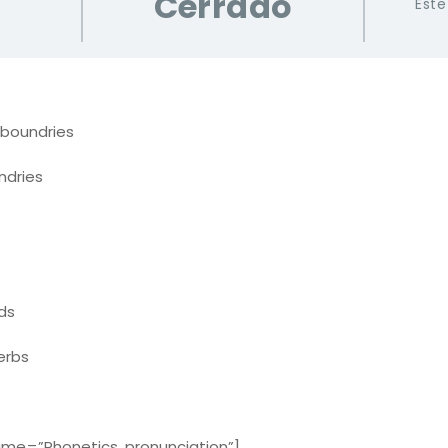
Cerrado
Este
boundries
ndries
ds
verbs
e=”Phonetics, pronunciation”]