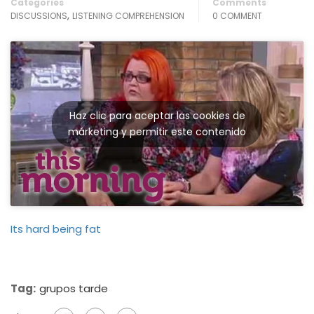
Categories
Comments
,
DISCUSSIONS
LISTENING COMPREHENSION
0 COMMENT
Haz clic para aceptar las cookies de
márketing y permitir este contenido
Its hard being fat
Tag:
grupos tarde