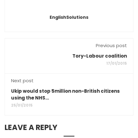
EnglishSolutions
Previous post
Tory-Labour coalition
17/01/2015
Next post
Ukip would stop 5million non-British citizens
using the NHS...
25/01/2015
LEAVE A REPLY