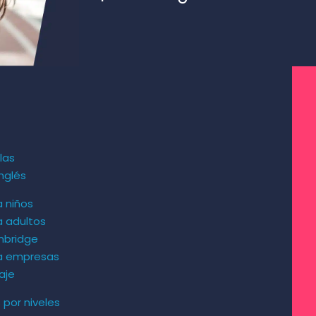
las
nglés
a niños
a adultos
mbridge
ra empresas
aje
s por niveles