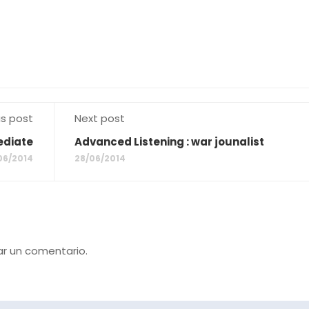
us post
Next post
ediate
Advanced Listening : war jounalist
06/2014
28/06/2014
ar un comentario.