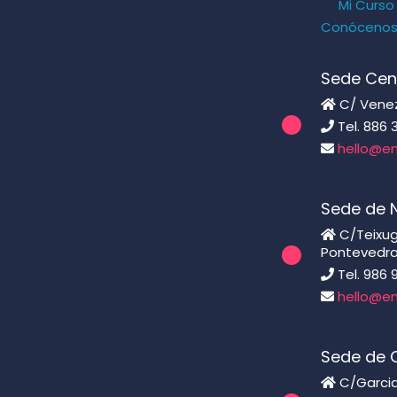
Mi Curso
Conóceno
Sede Cen
C/ Venezu
Tel. 886 
hello@en
Sede de 
C/Teixugu
Pontevedr
Tel. 986 
hello@en
Sede de C
C/Garcia